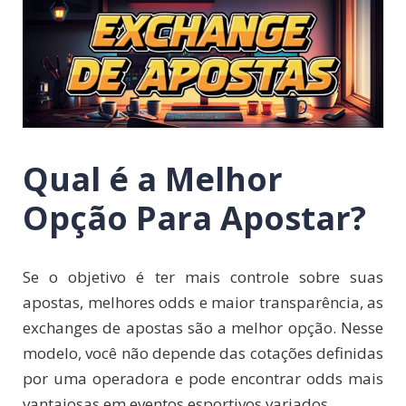
Qual é a Melhor
Opção Para Apostar?
Se o objetivo é ter mais controle sobre suas
apostas, melhores odds e maior transparência, as
exchanges de apostas são a melhor opção. Nesse
modelo, você não depende das cotações definidas
por uma operadora e pode encontrar odds mais
vantajosas em eventos esportivos variados.