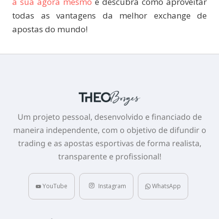
a sua agora mesmo
e descubra como aproveitar
todas as vantagens da melhor exchange de
apostas do mundo!
Um projeto pessoal, desenvolvido e financiado de
maneira independente, com o objetivo de difundir o
trading e as apostas esportivas de forma realista,
transparente e profissional!
YouTube
Instagram
WhatsApp