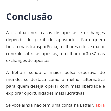
Conclusão
A escolha entre casas de apostas e exchanges
depende do perfil do apostador. Para quem
busca mais transparência, melhores odds e maior
controle sobre as apostas, a melhor opção são as
exchanges de apostas.
A Betfair, sendo a maior bolsa esportiva do
mundo, se destaca como a melhor alternativa
para quem deseja operar com mais liberdade e
explorar oportunidades mais lucrativas.
Se você ainda não tem uma conta na Betfair,
abra