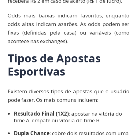
receberá R$ 2 em caso de acerto (R$ 1 de lucro).
Odds mais baixas indicam favoritos, enquanto
odds altas indicam azarões. As odds podem ser
fixas (definidas pela casa) ou variáveis (como
acontece nas exchanges).
Tipos de Apostas
Esportivas
Existem diversos tipos de apostas que o usuário
pode fazer. Os mais comuns incluem:
Resultado Final (1X2)
: apostar na vitória do
time A, empate ou vitória do time B.
Dupla Chance
: cobre dois resultados com uma