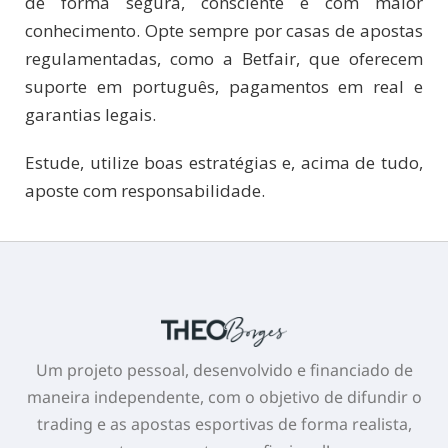
de forma segura, consciente e com maior
conhecimento. Opte sempre por casas de apostas
regulamentadas, como a Betfair, que oferecem
suporte em português, pagamentos em real e
garantias legais.
Estude, utilize boas estratégias e, acima de tudo,
aposte com responsabilidade.
Um projeto pessoal, desenvolvido e financiado de
maneira independente, com o objetivo de difundir o
trading e as apostas esportivas de forma realista,