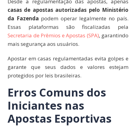
Desde a regulamentação das apostas, apenas
casas de apostas autorizadas pelo Ministério
da Fazenda
podem operar legalmente no país.
Essas plataformas são fiscalizadas pela
Secretaria de Prêmios e Apostas (SPA)
, garantindo
mais segurança aos usuários.
Apostar em casas regulamentadas evita golpes e
garante que seus dados e valores estejam
protegidos por leis brasileiras.
Erros Comuns dos
Iniciantes nas
Apostas Esportivas