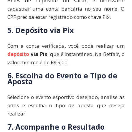
Antes de depositar ou sacar, é necessário
cadastrar uma conta bancária no seu nome. O
CPF precisa estar registrado como chave Pix.
5. Depósito via Pix
Com a conta verificada, você pode realizar um
depósito
via Pix
, que é instantâneo. Na Betfair, o
valor mínimo é de R$ 5,00.
6. Escolha do Evento e Tipo de
Aposta
Selecione o evento esportivo desejado, analise as
odds e escolha o tipo de aposta que deseja
realizar.
7. Acompanhe o Resultado