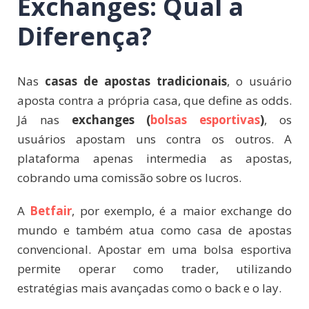
Exchanges: Qual a
Diferença?
Nas
casas de apostas tradicionais
, o usuário
aposta contra a própria casa, que define as odds.
Já nas
exchanges (
bolsas esportivas
)
, os
usuários apostam uns contra os outros. A
plataforma apenas intermedia as apostas,
cobrando uma comissão sobre os lucros.
A
Betfair
, por exemplo, é a maior exchange do
mundo e também atua como casa de apostas
convencional. Apostar em uma bolsa esportiva
permite operar como trader, utilizando
estratégias mais avançadas como o back e o lay.