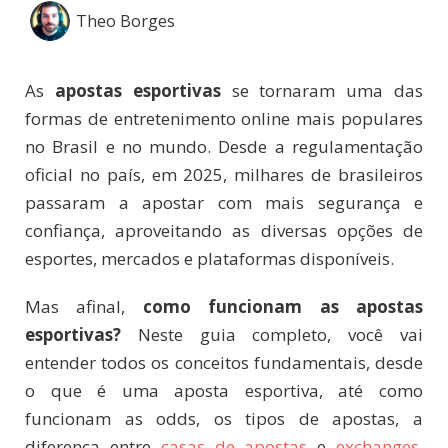
Theo Borges
As
apostas esportivas
se tornaram uma das
formas de entretenimento online mais populares
no Brasil e no mundo. Desde a regulamentação
oficial no país, em 2025, milhares de brasileiros
passaram a apostar com mais segurança e
confiança, aproveitando as diversas opções de
esportes, mercados e plataformas disponíveis.
Mas afinal,
como funcionam as apostas
esportivas?
Neste guia completo, você vai
entender todos os conceitos fundamentais, desde
o que é uma aposta esportiva, até como
funcionam as odds, os tipos de apostas, a
diferença entre
casas de apostas
e
exchanges
,