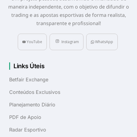
maneira independente, com o objetivo de difundir o
trading e as apostas esportivas de forma realista,
transparente e profissional!
YouTube
Instagram
WhatsApp
Links Úteis
Betfair Exchange
Conteúdos Exclusivos
Planejamento Diário
PDF de Apoio
Radar Esportivo