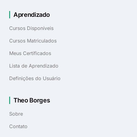
Aprendizado
Cursos Disponíveis
Cursos Matriculados
Meus Certificados
Lista de Aprendizado
Definições do Usuário
Theo Borges
Sobre
Contato