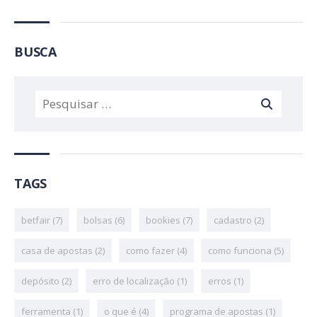
BUSCA
TAGS
betfair
(7)
bolsas
(6)
bookies
(7)
cadastro
(2)
casa de apostas
(2)
como fazer
(4)
como funciona
(5)
depósito
(2)
erro de localização
(1)
erros
(1)
ferramenta
(1)
o que é
(4)
programa de apostas
(1)