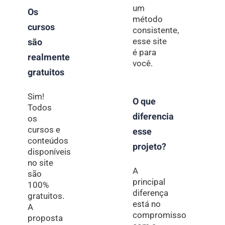
um
Os
método
cursos
consistente,
são
esse site
é para
realmente
você.
gratuitos
Sim!
O que
Todos
diferencia
os
cursos e
esse
conteúdos
projeto?
disponíveis
no site
A
são
principal
100%
diferença
gratuitos.
está no
A
compromisso
proposta