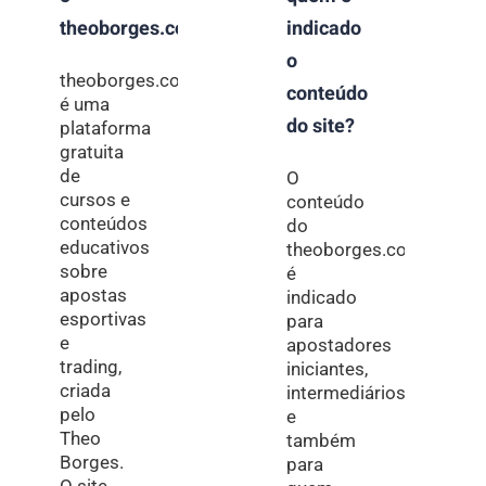
theoborges.com?
indicado
o
theoborges.com
conteúdo
é uma
do site?
plataforma
gratuita
de
O
cursos e
conteúdo
conteúdos
do
educativos
theoborges.com
sobre
é
apostas
indicado
esportivas
para
e
apostadores
trading,
iniciantes,
criada
intermediários
pelo
e
Theo
também
Borges.
para
O site