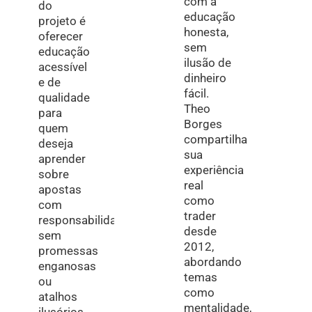
com a
do
educação
projeto é
honesta,
oferecer
sem
educação
ilusão de
acessível
dinheiro
e de
fácil.
qualidade
Theo
para
Borges
quem
compartilha
deseja
sua
aprender
experiência
sobre
real
apostas
como
com
trader
responsabilidade,
desde
sem
2012,
promessas
abordando
enganosas
temas
ou
como
atalhos
mentalidade,
ilusórios.