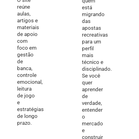
quem
reúne
está
aulas,
migrando
artigos e
das
materiais
apostas
de apoio
recreativas
com
para um
foco em
perfil
gestão
mais
de
técnico e
banca,
disciplinado.
controle
Se você
emocional,
quer
leitura
aprender
de jogo
de
e
verdade,
estratégias
entender
de longo
o
prazo.
mercado
e
construir