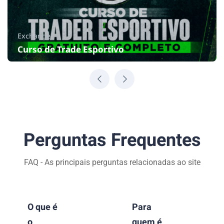
Exchange
Curso de Trade Esportivo
5.0
27 Horas
Iniciante
Perguntas Frequentes
FAQ - As principais perguntas relacionadas ao site
O que é
Para
o
quem é