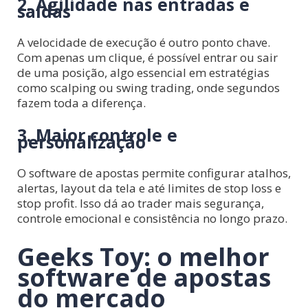
2. Agilidade nas entradas e
saídas
A velocidade de execução é outro ponto chave.
Com apenas um clique, é possível entrar ou sair
de uma posição, algo essencial em estratégias
como scalping ou swing trading, onde segundos
fazem toda a diferença.
3. Maior controle e
personalização
O software de apostas permite configurar atalhos,
alertas, layout da tela e até limites de stop loss e
stop profit. Isso dá ao trader mais segurança,
controle emocional e consistência no longo prazo.
Geeks Toy: o melhor
software de apostas
do mercado