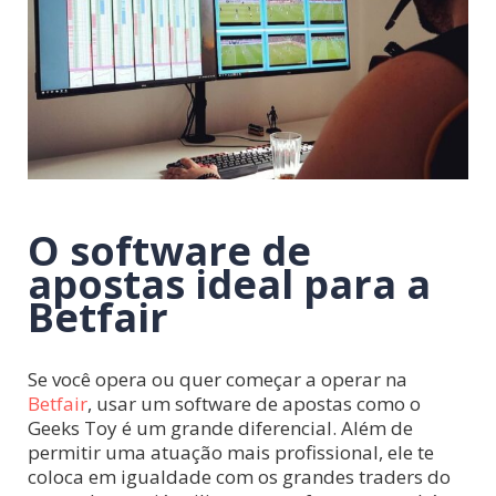
O software de
apostas ideal para a
Betfair
Se você opera ou quer começar a operar na
Betfair
, usar um software de apostas como o
Geeks Toy é um grande diferencial. Além de
permitir uma atuação mais profissional, ele te
coloca em igualdade com os grandes traders do