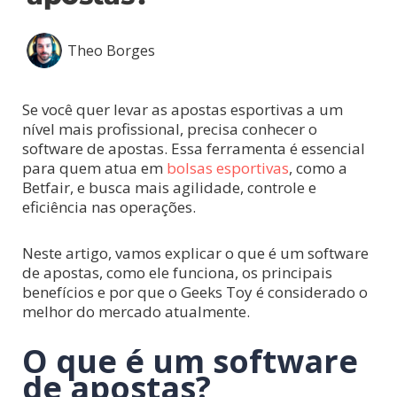
Theo Borges
Se você quer levar as apostas esportivas a um
nível mais profissional, precisa conhecer o
software de apostas. Essa ferramenta é essencial
para quem atua em
bolsas esportivas
, como a
Betfair, e busca mais agilidade, controle e
eficiência nas operações.
Neste artigo, vamos explicar o que é um software
de apostas, como ele funciona, os principais
benefícios e por que o Geeks Toy é considerado o
melhor do mercado atualmente.
O que é um software
de apostas?