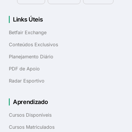
Links Úteis
Betfair Exchange
Conteúdos Exclusivos
Planejamento Diário
PDF de Apoio
Radar Esportivo
Aprendizado
Cursos Disponíveis
Cursos Matriculados