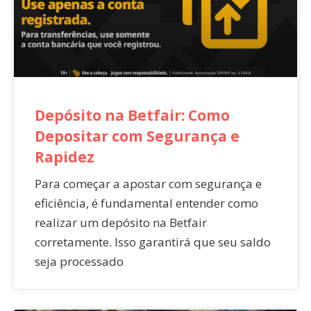
Depósito na Betfair: Como
Depositar com Segurança e
Rapidez
Para começar a apostar com segurança e
eficiência, é fundamental entender como
realizar um depósito na Betfair
corretamente. Isso garantirá que seu saldo
seja processado